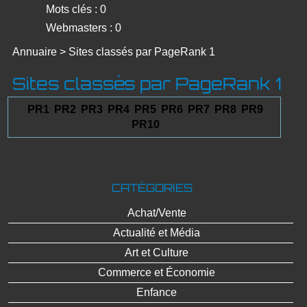
Mots clés : 0
Webmasters : 0
Annuaire
>
Sites classés par PageRank 1
Sites classés par PageRank 1
PR1
PR2
PR3
PR4
PR5
PR6
PR7
PR8
PR9
PR10
CATÉGORIES
Achat/Vente
Actualité et Média
Art et Culture
Commerce et Économie
Enfance