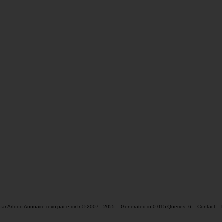
par
Arfooo Annuaire
revu par
e-dir.fr
© 2007 - 2025 Generated in 0.015 Queries: 6
Contact